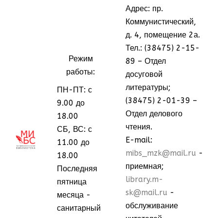
Адрес: пр.
Коммунистический,
д. 4, помещение 2а.
Тел.: (38475) 2-15-
Режим
89 – Отдел
работы:
досуговой
литературы;
ПН-ПТ: с
(38475) 2-01-39 –
9.00 до
Отдел делового
18.00
чтения.
СБ, ВС: с
МММ
МММ
E-mail:
11.00 до
mibs_mzk@mail.ru
-
18.00
приемная;
Последняя
library.m-
пятница
sk@mail.ru
-
месяца -
обслуживание
санитарный