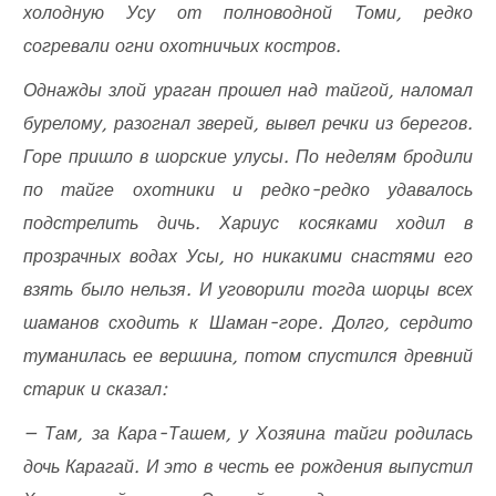
холодную Усу от полноводной Томи, редко
согревали огни охотничьих костров.
Однажды злой ураган прошел над тайгой, наломал
бурелому, разогнал зверей, вывел речки из берегов.
Горе пришло в шорские улусы. По неделям бродили
по тайге охотники и редко-редко удавалось
подстрелить дичь. Хариус косяками ходил в
прозрачных водах Усы, но никакими снастями его
взять было нельзя. И уговорили тогда шорцы всех
шаманов сходить к Шаман-горе. Долго, сердито
туманилась ее вершина, потом спустился древний
старик и сказал:
— Там, за Кара-Ташем, у Хозяина тайги родилась
дочь Карагай. И это в честь ее рождения выпустил