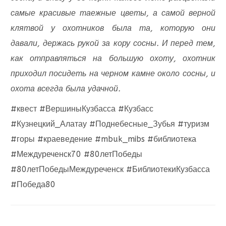
самые красивые таежные цветы, а самой верной
клятвой у охотников была та, которую они
давали, держась рукой за кору сосны. И перед тем,
как отправляться на большую охоту, охотник
приходил посидеть на черном камне около сосны, и
охота всегда была удачной.
#квест #ВершиныКузбасса #Кузбасс
#Кузнецкий_Алатау #Поднебесные_Зубья #туризм
#горы #краеведение #mbuk_mibs #библиотека
#Междуреченск70 #80летПобеды
#80летПобедыМеждуреченск #БиблиотекиКузбасса
#Победа80