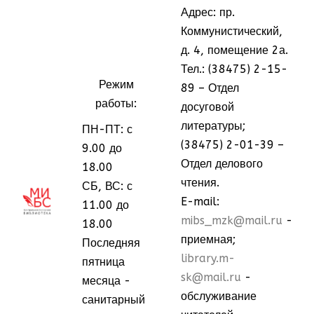
Адрес: пр.
Коммунистический,
д. 4, помещение 2а.
Тел.: (38475) 2-15-
Режим
89 – Отдел
работы:
досуговой
литературы;
ПН-ПТ: с
(38475) 2-01-39 –
9.00 до
Отдел делового
18.00
чтения.
СБ, ВС: с
МММ
МММ
E-mail:
11.00 до
mibs_mzk@mail.ru
-
18.00
приемная;
Последняя
library.m-
пятница
sk@mail.ru
-
месяца -
обслуживание
санитарный