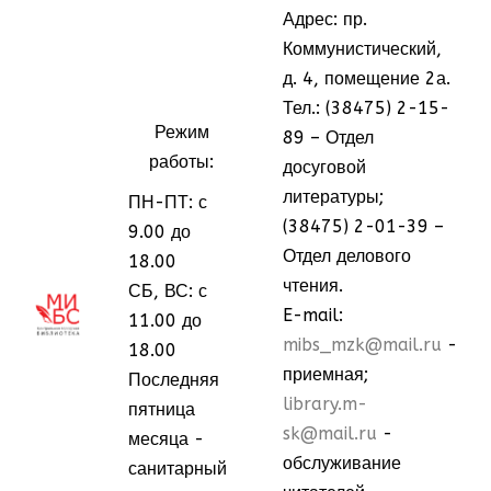
Адрес: пр.
Коммунистический,
д. 4, помещение 2а.
Тел.: (38475) 2-15-
Режим
89 – Отдел
работы:
досуговой
литературы;
ПН-ПТ: с
(38475) 2-01-39 –
9.00 до
Отдел делового
18.00
чтения.
СБ, ВС: с
МММ
МММ
E-mail:
11.00 до
mibs_mzk@mail.ru
-
18.00
приемная;
Последняя
library.m-
пятница
sk@mail.ru
-
месяца -
обслуживание
санитарный