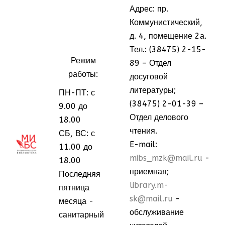
Адрес: пр.
Коммунистический,
д. 4, помещение 2а.
Тел.: (38475) 2-15-
Режим
89 – Отдел
работы:
досуговой
литературы;
ПН-ПТ: с
(38475) 2-01-39 –
9.00 до
Отдел делового
18.00
чтения.
СБ, ВС: с
МММ
МММ
E-mail:
11.00 до
mibs_mzk@mail.ru
-
18.00
приемная;
Последняя
library.m-
пятница
sk@mail.ru
-
месяца -
обслуживание
санитарный