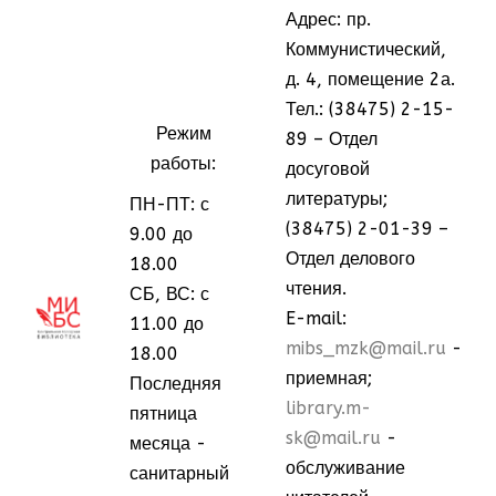
Адрес: пр.
Коммунистический,
д. 4, помещение 2а.
Тел.: (38475) 2-15-
Режим
89 – Отдел
работы:
досуговой
литературы;
ПН-ПТ: с
(38475) 2-01-39 –
9.00 до
Отдел делового
18.00
чтения.
СБ, ВС: с
МММ
МММ
E-mail:
11.00 до
mibs_mzk@mail.ru
-
18.00
приемная;
Последняя
library.m-
пятница
sk@mail.ru
-
месяца -
обслуживание
санитарный