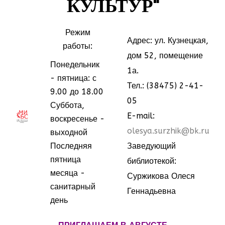
КУЛЬТУР"
Режим
Адрес: ул. Кузнецкая,
работы:
дом 52, помещение
Понедельник
1а.
- пятница: с
Тел.: (38475) 2-41-
9.00 до 18.00
05
Суббота,
МММ
МММ
E-mail:
воскресенье -
olesya.surzhik@bk.ru
выходной
Последняя
Заведующий
пятница
библиотекой:
месяца -
Суржикова Олеся
санитарный
Геннадьевна
день