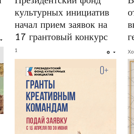
я
Президентский фонд
В
культурных инициатив
о
начал прием заявок на
в
17 грантовый конкурс
г
1
Хо