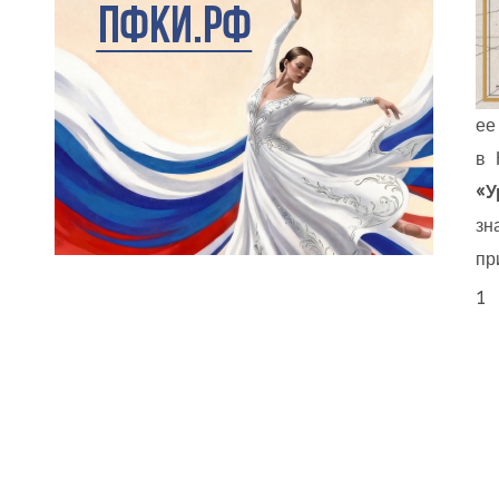
ее
в 
«У
зн
пр
1