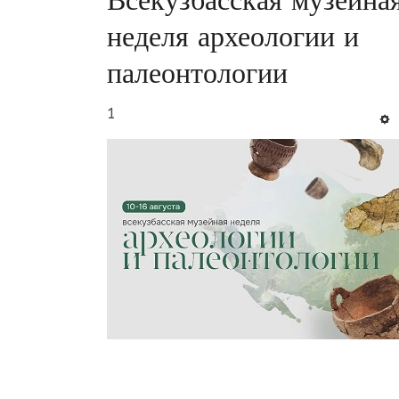
Всекузбасская музейна
неделя археологии и
палеонтологии
1