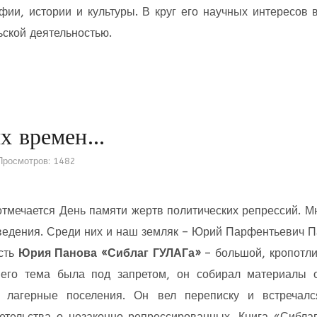
фии, истории и культуры. В круг его научных интересов 
ьской деятельностью.
их времен…
Просмотров: 1482
отмечается День памяти жертв политических репрессий. 
ведения. Среди них и наш земляк – Юрий Парфентьевич П
сть
Юрия Панова «Сиблаг ГУЛАГа»
– большой, кропотлив
 его тема была под запретом, он собирал материалы о
и лагерные поселения. Он вел переписку и встречал
етельства о незаконно репрессированных. Книга «Сибла