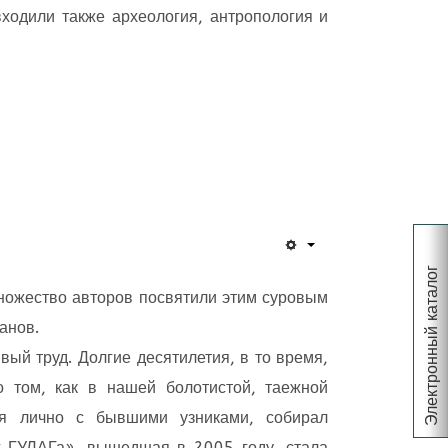
входили также археология, антропология и
Электронный каталог
Множество авторов посвятили этим суровым
анов.
ый труд. Долгие десятилетия, в то время,
 том, как в нашей болотистой, таежной
ся лично с бывшими узниками, собирал
г ГУЛАГа», вышедшая в 2005 году, стала