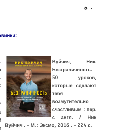
овинки:
я
.
Вуйчич, Ник.
о
Безграничность.
.
50 уроков,
:
которые сделают
тебя
возмутительно
?
счастливым : пер.
о
с англ. / Ник
й
Вуйчич . – М. : Эксмо, 2016 . – 224 с.
и