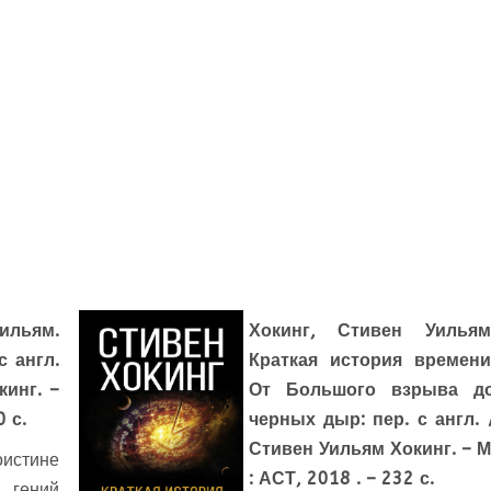
ильям.
Хокинг, Стивен Уильям
с англ.
Краткая история времени
кинг. –
От Большого взрыва д
0 с.
черных дыр: пер. с англ. 
Стивен Уильям Хокинг. – М
истине
: АСТ, 2018 . – 232 с.
ений