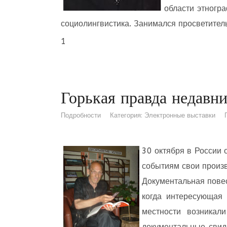
области этногра
социолингвистика. Занимался просветител
1
Горькая правда недавн
Подробности
Категория:
Электронные выставки
30 октября в России 
событиям свои произ
Документальная пове
когда интересующая
местности возникал
документальные свид