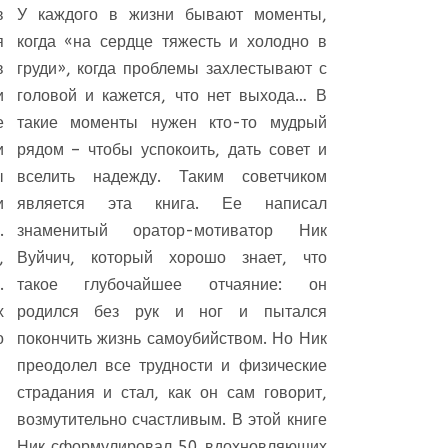
в
У каждого в жизни бывают моменты,
я
когда «на сердце тяжесть и холодно в
в
груди», когда проблемы захлестывают с
и
головой и кажется, что нет выхода… В
е
такие моменты нужен кто-то мудрый
и
рядом – чтобы успокоить, дать совет и
ы
вселить надежду. Таким советчиком
и
является эта книга. Ее написал
.
знаменитый оратор-мотиватор Ник
,
Вуйчич, который хорошо знает, что
.
такое глубочайшее отчаяние: он
х
родился без рук и ног и пытался
о
покончить жизнь самоубийством. Но Ник
преодолел все трудности и физические
страдания и стал, как он сам говорит,
возмутительно счастливым. В этой книге
Ник сформулировал 50 вдохновляющих