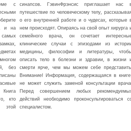
еме с
синапсов. ГэвинФрэнсис приглашает нас 
есными
путешествие по человеческому телу, рассказыва
оберите
о его внутренней работе и о чудесах, которые 
, и на
нем происходят. Опираясь на свой опыт хирурга 
 самых
семейного врача, он сочетает интересны
амках,
клинические случаи с эпизодами из истори
дметах
медицины, философии и литературы, чтоб
 многом
описать тело в болезни и здравии, в жизни 
й, без
смерти ярче, чем мы можем себе представить
писаны
Внимание! Информация, содержащаяся в книге
ивые
не может служить заменой консультации врача
 Книга
Перед совершением любых рекомендуемы
о, кто
действий необходимо проконсультироваться с
 этой
специалистом.