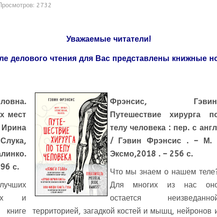
Просмотров: 2732
Уважаемые читатели!
ле делового чтения для Вас представлены книжные н
я
ловна.
Фрэнсис, Гэвин
х мест
Путешествие хирурга п
рина
телу человека : пер. с англ
лука,
/ Гэвин Фрэнсис . – М. 
линко.
Эксмо,2018 . – 256 с.
 96 с.
Что мы знаем о нашем теле
 лучших
Для многих из нас он
ах и
остается неизведанно
 книге
территорией, загадкой костей и мышц, нейронов 