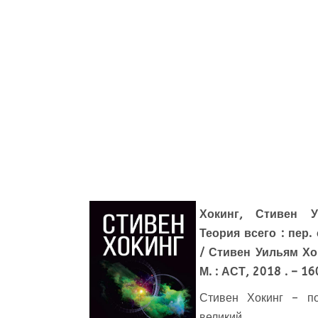
Хокинг, Стивен У
Теория всего : пер. 
/ Стивен Уильям Хо
М. : АСТ, 2018 . – 16
Стивен Хокинг – по
великий г