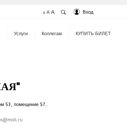
A
Вход
A
A
Услуги
Коллегам
КУПИТЬ БИЛЕТ
АЯ"
ом 53, помещение 57.
bs@mail.ru