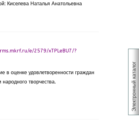
й: Киселева Наталья Анатольевна
orms.mkrf.ru/e/2579/xTPLeBU7/?
Электронный каталог
ие в оценке удовлетворенности граждан
 народного творчества.