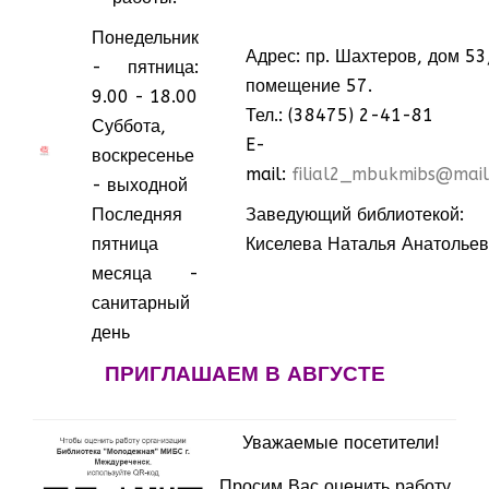
Понедельник
Адрес: пр. Шахтеров, дом 53
- пятница:
помещение 57.
9.00 - 18.00
Тел.: (38475) 2-41-81
Суббота,
E-
МММ
МММ
воскресенье
mail:
filial2_mbukmibs@mail
- выходной
Последняя
Заведующий библиотекой:
пятница
Киселева Наталья Анатолье
месяца -
санитарный
день
ПРИГЛАШАЕМ В АВГУСТЕ
Уважаемые посетители!
Просим Вас оценить работу