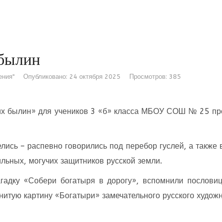
 былин
ения"
Опубликовано: 24 октября 2025
Просмотров: 385
ких былин» для учеников 3 «б» класса МБОУ СОШ № 25 п
елись – распевно говорились под перебор гуслей, а также 
льных, могучих защитников русской земли.
агадку «Собери богатыря в дорогу», вспомнили послови
нитую картину «Богатыри» замечательного русского худож