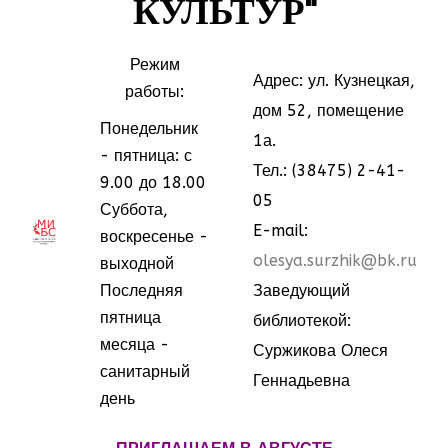
КУЛЬТУР"
Режим
Адрес: ул. Кузнецкая,
работы:
дом 52, помещение
Понедельник
1а.
- пятница: с
Тел.: (38475) 2-41-
9.00 до 18.00
05
Суббота,
МММ
МММ
E-mail:
воскресенье -
olesya.surzhik@bk.ru
выходной
Последняя
Заведующий
пятница
библиотекой:
месяца -
Суржикова Олеся
санитарный
Геннадьевна
день