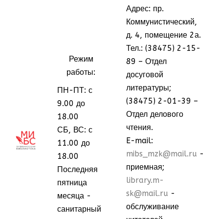
Адрес: пр.
Коммунистический,
д. 4, помещение 2а.
Тел.: (38475) 2-15-
Режим
89 – Отдел
работы:
досуговой
литературы;
ПН-ПТ: с
(38475) 2-01-39 –
9.00 до
Отдел делового
18.00
чтения.
СБ, ВС: с
МММ
МММ
E-mail:
11.00 до
mibs_mzk@mail.ru
-
18.00
приемная;
Последняя
library.m-
пятница
sk@mail.ru
-
месяца -
обслуживание
санитарный