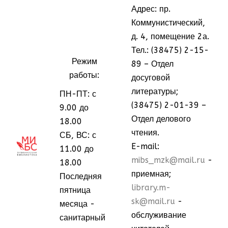
Адрес: пр.
Коммунистический,
д. 4, помещение 2а.
Тел.: (38475) 2-15-
Режим
89 – Отдел
работы:
досуговой
литературы;
ПН-ПТ: с
(38475) 2-01-39 –
9.00 до
Отдел делового
18.00
чтения.
СБ, ВС: с
МММ
МММ
E-mail:
11.00 до
mibs_mzk@mail.ru
-
18.00
приемная;
Последняя
library.m-
пятница
sk@mail.ru
-
месяца -
обслуживание
санитарный