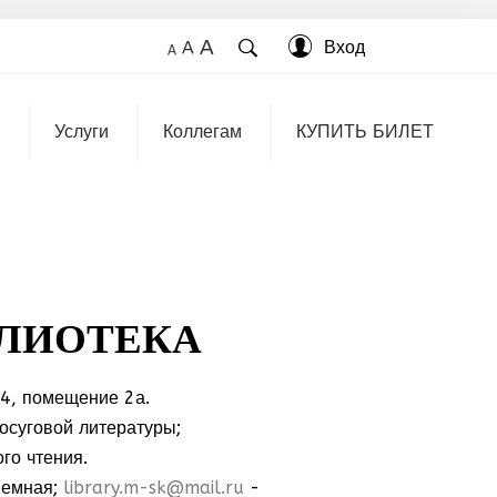
A
Вход
A
A
Услуги
Коллегам
КУПИТЬ БИЛЕТ
БЛИОТЕКА
 4, помещение 2а.
досуговой литературы;
го чтения.
иемная;
library.m-sk@mail.ru
-