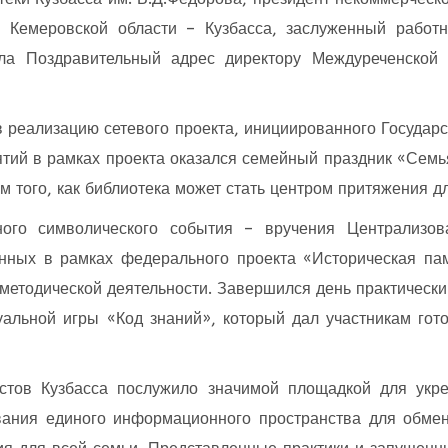
 Кемеровской области – Кузбасса, заслуженный работ
ила Поздравительный адрес директору Междуреченско
в реализацию сетевого проекта, инициированного Государс
тий в рамках проекта оказался семейный праздник «Семья
 того, как библиотека может стать центром притяжения дл
ного символического события – вручения Централизов
данных в рамках федерального проекта «Историческая пам
етодической деятельности. Завершился день практическим
альной игры «Код знаний», который дал участникам го
истов Кузбасса послужило значимой площадкой для укр
ания единого информационного пространства для обме