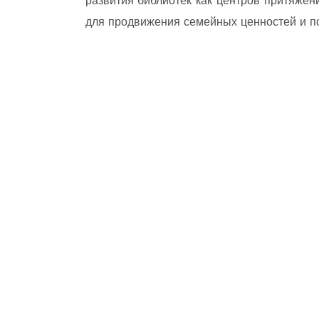
развития библиотек как центров притяже
для продвижения семейных ценностей и п