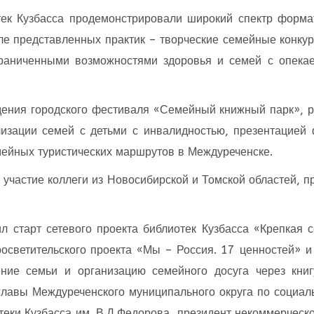
тек Кузбасса продемонстрировали широкий спектр форма
ле представленных практик – творческие семейные конкур
граниченными возможностями здоровья и семей с опека
дения городского фестиваля «Семейный книжный парк», ра
лизации семей с детьми с инвалидностью, презентацией 
мейных туристических маршрутов в Междуреченске.
 участие коллеги из Новосибирской и Томской областей, п
 старт сетевого проекта библиотек Кузбасса «Крепкая с
росветительского проекта «Мы – Россия. 17 ценностей» 
ние семьи и организацию семейного досуга через кни
главы Междуреченского муниципального округа по социа
теки Кузбасса им. В.Д.Федорова, президент некоммерческо