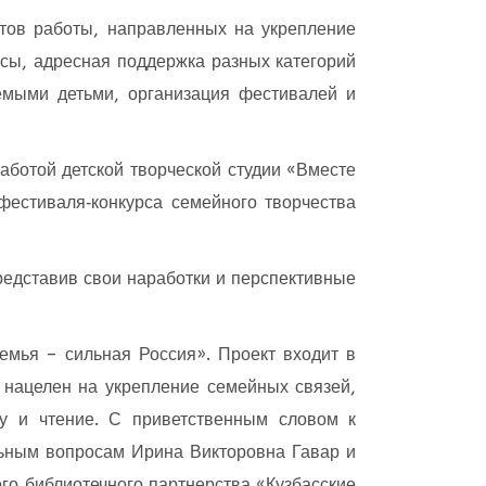
тов работы, направленных на укрепление
сы, адресная поддержка разных категорий
емыми детьми, организация фестивалей и
ботой детской творческой студии «Вместе
фестиваля‑конкурса семейного творчества
редставив свои наработки и перспективные
емья – сильная Россия». Проект входит в
и нацелен на укрепление семейных связей,
гу и чтение. С приветственным словом к
льным вопросам Ирина Викторовна Гавар и
го библиотечного партнерства «Кузбасские