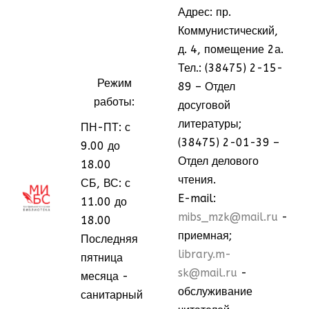
Адрес: пр.
Коммунистический,
д. 4, помещение 2а.
Тел.: (38475) 2-15-
Режим
89 – Отдел
работы:
досуговой
литературы;
ПН-ПТ: с
(38475) 2-01-39 –
9.00 до
Отдел делового
18.00
чтения.
СБ, ВС: с
МММ
МММ
E-mail:
11.00 до
mibs_mzk@mail.ru
-
18.00
приемная;
Последняя
library.m-
пятница
sk@mail.ru
-
месяца -
обслуживание
санитарный