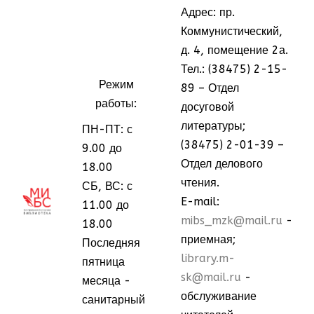
Адрес: пр.
Коммунистический,
д. 4, помещение 2а.
Тел.: (38475) 2-15-
Режим
89 – Отдел
работы:
досуговой
литературы;
ПН-ПТ: с
(38475) 2-01-39 –
9.00 до
Отдел делового
18.00
чтения.
СБ, ВС: с
МММ
МММ
E-mail:
11.00 до
mibs_mzk@mail.ru
-
18.00
приемная;
Последняя
library.m-
пятница
sk@mail.ru
-
месяца -
обслуживание
санитарный