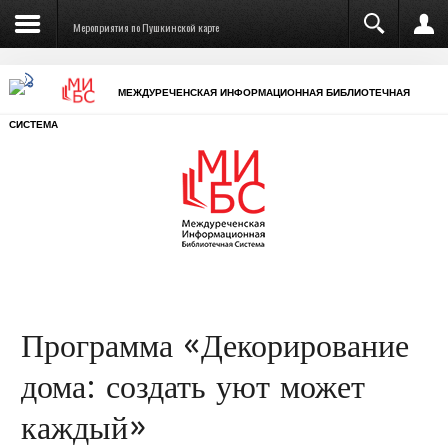
Отечественной войны (Междуреченск)
Мероприятия по Пушкинской карте
МЕЖДУРЕЧЕНСКАЯ ИНФОРМАЦИОННАЯ БИБЛИОТЕЧНАЯ
СИСТЕМА
Запомнить меня
Войти
Программа «Декорирование
Регистрация
дома: создать уют может
Забыли логин?
каждый»
Забыли пароль?