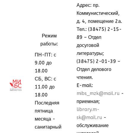
Адрес: пр.
Коммунистический,
д. 4, помещение 2а.
Тел.: (38475) 2-15-
Режим
89 – Отдел
работы:
досуговой
литературы;
ПН-ПТ: с
(38475) 2-01-39 –
9.00 до
Отдел делового
18.00
чтения.
СБ, ВС: с
МММ
МММ
E-mail:
11.00 до
mibs_mzk@mail.ru
-
18.00
приемная;
Последняя
library.m-
пятница
sk@mail.ru
-
месяца -
обслуживание
санитарный