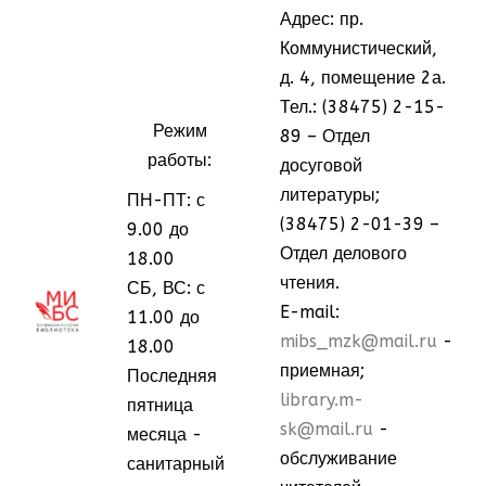
Адрес: пр.
Коммунистический,
д. 4, помещение 2а.
Тел.: (38475) 2-15-
Режим
89 – Отдел
работы:
досуговой
литературы;
ПН-ПТ: с
(38475) 2-01-39 –
9.00 до
Отдел делового
18.00
чтения.
СБ, ВС: с
МММ
МММ
E-mail:
11.00 до
mibs_mzk@mail.ru
-
18.00
приемная;
Последняя
library.m-
пятница
sk@mail.ru
-
месяца -
обслуживание
санитарный